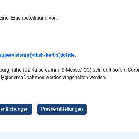
iner Eigenbeteiligung von:
supervision(at)dbsh-berlin(dot)de
.
tenburg nähe (U2 Kaiserdamm, S Messe/ICC) sein und sofern Coro
nd Hygienemaßnahmen werden eingehalten werden.
entlichungen
Pressemitteilungen