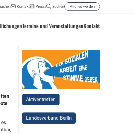
machen
Kontakt
Presse
Suchen
Mitglied werden
ntlichungen
Termine und Veranstaltungen
Kontakt
äften
Aktiventreffen
bote
Landesverband Berlin
 es
htbar,