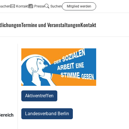
machen
Kontakt
Presse
Suchen
Mitglied werden
ntlichungen
Termine und Veranstaltungen
Kontakt
Aktiventreffen
Landesverband Berlin
Bereich